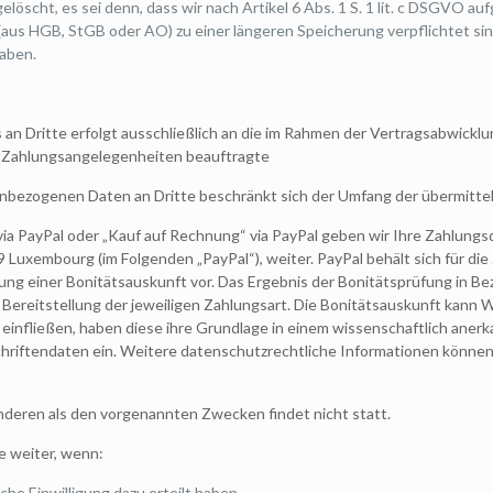
öscht, es sei denn, dass wir nach Artikel 6 Abs. 1 S. 1 lit. c DSGVO au
us HGB, StGB oder AO) zu einer längeren Speicherung verpflichtet sin
haben.
 Dritte erfolgt ausschließlich an die im Rahmen der Vertragsabwicklung 
t Zahlungsangelegenheiten beauftragte
nenbezogenen Daten an Dritte beschränkt sich der Umfang der übermitte
ft via PayPal oder „Kauf auf Rechnung“ via PayPal geben wir Ihre Zahlu
449 Luxembourg (im Folgenden „PayPal“), weiter. PayPal behält sich für die
ng einer Bonitätsauskunft vor. Das Ergebnis der Bonitätsprüfung in Bez
ereitstellung der jeweiligen Zahlungsart. Die Bonitätsauskunft kann W
einfließen, haben diese ihre Grundlage in einem wissenschaftlich aner
hriftendaten ein. Weitere datenschutzrechtliche Informationen könne
anderen als den vorgenannten Zwecken findet nicht statt.
e weiter, wenn:
iche Einwilligung dazu erteilt haben,