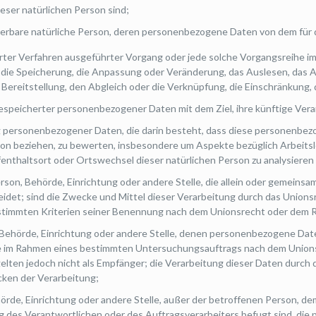
dieser natürlichen Person sind;
ifizierbare natürliche Person, deren personenbezogene Daten von dem für
sierter Verfahren ausgeführter Vorgang oder jede solche Vorgangsrei
, die Speicherung, die Anpassung oder Veränderung, das Auslesen, das
 Bereitstellung, den Abgleich oder die Verknüpfung, die Einschränkung,
gespeicherter personenbezogener Daten mit dem Ziel, ihre künftige Ver
ung personenbezogener Daten, die darin besteht, dass diese personen
rson beziehen, zu bewerten, insbesondere um Aspekte bezüglich Arbeitsl
ufenthaltsort oder Ortswechsel dieser natürlichen Person zu analysiere
Person, Behörde, Einrichtung oder andere Stelle, die allein oder gemeins
et; sind die Zwecke und Mittel dieser Verarbeitung durch das Unionsr
stimmten Kriterien seiner Benennung nach dem Unionsrecht oder dem 
n, Behörde, Einrichtung oder andere Stelle, denen personenbezogene Dat
 die im Rahmen eines bestimmten Untersuchungsauftrags nach dem Union
ten jedoch nicht als Empfänger; die Verarbeitung dieser Daten durch d
ken der Verarbeitung;
Behörde, Einrichtung oder andere Stelle, außer der betroffenen Person, 
g des Verantwortlichen oder des Auftragsverarbeiters befugt sind, di