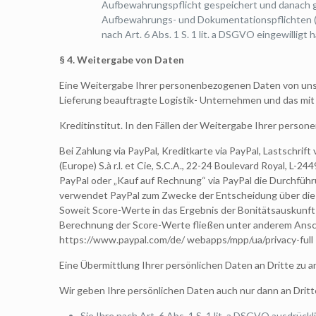
Aufbewahrungspflicht gespeichert und danach gel
Aufbewahrungs- und Dokumentationspflichten (a
nach Art. 6 Abs. 1 S. 1 lit. a DSGVO eingewilligt 
§
4. Weitergabe von Daten
Eine Weitergabe Ihrer personenbezogenen Daten von uns an
Lieferung beauftragte Logistik- Unternehmen und das mi
Kreditinstitut. In den Fällen der Weitergabe Ihrer perso
Bei Zahlung via PayPal, Kreditkarte via PayPal, Lastschri
(Europe) S.à r.l. et Cie, S.C.A., 22-24 Boulevard Royal, L-2
PayPal oder „Kauf auf Rechnung“ via PayPal die Durchführu
verwendet PayPal zum Zwecke der Entscheidung über die B
Soweit Score-Werte in das Ergebnis der Bonitätsauskunft 
Berechnung der Score-Werte fließen unter anderem Ansc
https://www.paypal.com/de/ webapps/mpp/ua/privacy-full
Eine Übermittlung Ihrer persönlichen Daten an Dritte zu 
Wir geben Ihre persönlichen Daten auch nur dann an Dritt
Sie Ihre nach Art. 6 Abs. 1 S. 1 lit. a DSGVO ausdrückl