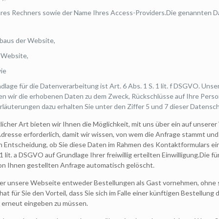
hres Rechners sowie der Name Ihres Access-Providers.Die genannten 
baus der Website,
 Website,
ie
age für die Datenverarbeitung ist Art. 6 Abs. 1 S. 1 lit. f DSGVO. Unse
n wir die erhobenen Daten zu dem Zweck, Rückschlüsse auf Ihre Person
läuterungen dazu erhalten Sie unter den Ziffer 5 und 7 dieser Datensch
glicher Art bieten wir Ihnen die Möglichkeit, mit uns über ein auf unser
-Adresse erforderlich, damit wir wissen, von wem die Anfrage stammt 
freien Entscheidung, ob Sie diese Daten im Rahmen des Kontaktformular
1 lit. a DSGVO auf Grundlage Ihrer freiwillig erteilten Einwilligung.Di
n Ihnen gestellten Anfrage automatisch gelöscht.
er unsere Webseite entweder Bestellungen als Gast vornehmen, ohne sic
hat für Sie den Vorteil, dass Sie sich im Falle einer künftigen Bestellun
 erneut eingeben zu müssen.