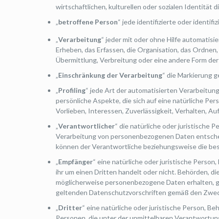
wirtschaftlichen, kulturellen oder sozialen Identität 
„
betroffene Person
“ jede identifizierte oder ident
„
Verarbeitung
“ jeder mit oder ohne Hilfe automati
Erheben, das Erfassen, die Organisation, das Ordnen
Übermittlung, Verbreitung oder eine andere Form der
„
Einschränkung der Verarbeitung
“ die Markierung 
„
Profiling
“ jede Art der automatisierten Verarbeit
persönliche Aspekte, die sich auf eine natürliche Pe
Vorlieben, Interessen, Zuverlässigkeit, Verhalten, A
„
Verantwortlicher
“ die natürliche oder juristische 
Verarbeitung von personenbezogenen Daten entscheid
können der Verantwortliche beziehungsweise die be
„
Empfänger
“ eine natürliche oder juristische Perso
ihr um einen Dritten handelt oder nicht. Behörden,
möglicherweise personenbezogene Daten erhalten, gel
geltenden Datenschutzvorschriften gemäß den Zwec
„
Dritter
“ eine natürliche oder juristische Person, 
Personen, die unter der unmittelbaren Verantwortun