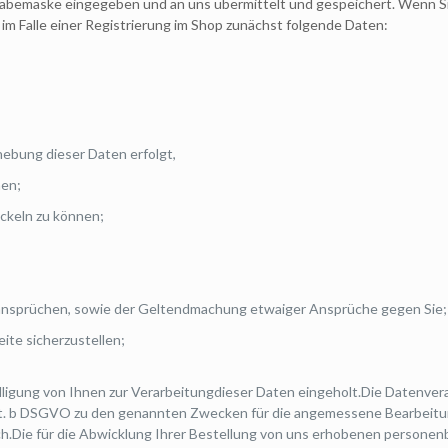
abemaske eingegeben und an uns übermittelt und gespeichert. Wenn Sie
 im Falle einer Registrierung im Shop zunächst folgende Daten:
ebung dieser Daten erfolgt,
nen;
ickeln zu können;
sansprüchen, sowie der Geltendmachung etwaiger Ansprüche gegen Sie;
ite sicherzustellen;
ligung von Ihnen zur Verarbeitungdieser Daten eingeholt.Die Datenvera
1 lit. b DSGVO zu den genannten Zwecken für die angemessene Bearbeitun
ch.Die für die Abwicklung Ihrer Bestellung von uns erhobenen persone