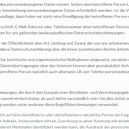
gabe personenbezogener Daten nutzen. Sofern eine betroffene Person
e Verarbeitung personenbezogener Daten erforderlich werden. Ist die 
undlage, dann holen wir stets eine Einwilligung der betroffenen Person 
chrift, E-Mail-Adresse oder Telefonnummer einer betroffenen Person), 
en für uns geltenden landesspezifischen Datenschutzbestimmungen.
 die Öffentlichkeit über Art, Umfang und Zweck der von uns erhoben
 diese Datenschutzerklärung über die ihnen zustehenden Rechte informi
reiche technische und organisatorische Maßnahmen umgesetzt, um einen
Datenübertragungen über das Internet können aber grundsätzlich Siche
etroffene Person natürlich auch alternativ z.B. per Telefon personenb
immungen, die durch den Europäischen Richtlinien- und Verordnungsgeb
owohl einfach lesbar, als auch leicht verständlich sein. Um dies sicher
rung werden unter anderem diese Begriffsbestimmungen verwendet:
sich auf eine identifizierte oder identifizierbare natürliche Person (im Fo
der indirekt, insbesondere mittels Zuordnung zu einer Kennung wie eine
eren Merkmalen identifiziert werden kann, die Ausdruck der physischen